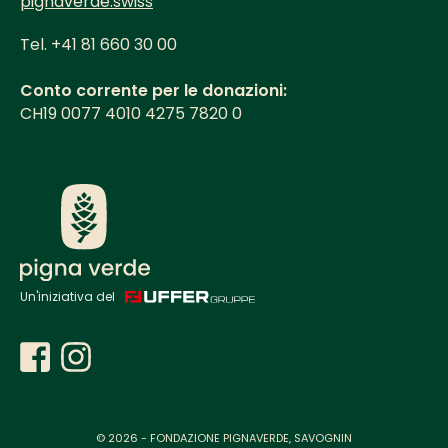
pignaverde.swiss
Tel. +41 81 660 30 00
Conto corrente per le donazioni:
CH19 0077 4010 4275 7820 0
Un'iniziativa del
Questo sito utilizza i cookie. Per saperne di più su come
utilizziamo i cookie e su come potete modificare le vostre
impostazioni, consultate la nostra
informativa
sulla
privacy.
© 2026 - FONDAZIONE PIGNAVERDE, SAVOGNIN